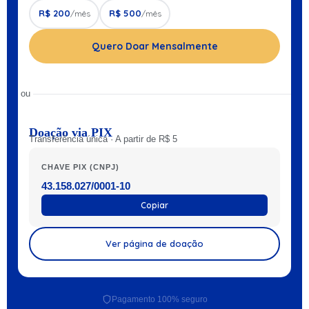
R$ 200
R$ 500
/mês
/mês
Quero Doar Mensalmente
ou
Doação via PIX
Transferência única · A partir de R$ 5
CHAVE PIX (CNPJ)
43.158.027/0001-10
Copiar
Ver página de doação
Pagamento 100% seguro