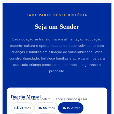
FAÇA PARTE DESTA HISTÓRIA
Seja um Sender
Cada doação se transforma em alimentação, educação,
esporte, cultura e oportunidades de desenvolvimento para
crianças e famílias em situação de vulnerabilidade. Você
constrói dignidade, fortalece famílias e abre caminhos para
que cada criança cresça com esperança, segurança e
propósito.
Doação Mensal
Cartão de crédito ou débito · Cancele quando quiser
R$ 25
R$ 50
R$ 100
/mês
/mês
/mês