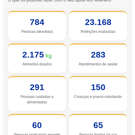
O que foi possível fazer com o seu apoio em fevereiro
784
23.168
Pessoas atendidas
Refeições realizadas
2.175
283
kg
Alimentos doados
Atendimentos de saúde
291
150
Pessoas cuidadas e
Crianças e jovens estudando
alimentadas
60
65
Pessoas praticando esporte
Pessoas tiradas da rua